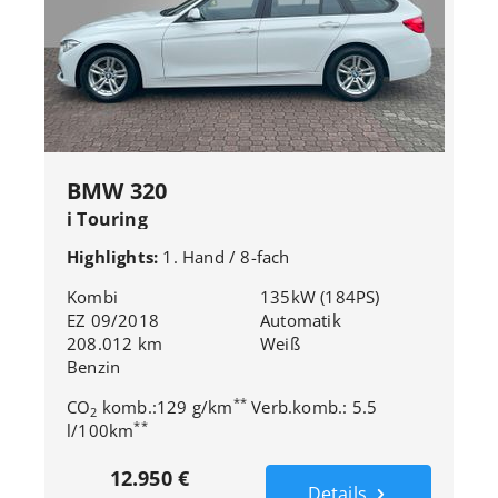
BMW 320
i Touring
Advantage*Automatik*Buisness*Navi*
Highlights:
1. Hand / 8-fach
Kombi
135kW (184PS)
EZ 09/2018
Automatik
208.012 km
Weiß
Benzin
**
CO
komb.:129 g/km
Verb.komb.: 5.5
2
**
l/100km
12.950 €
Details