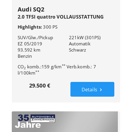
Audi SQ2
2.0 TFSI quattro VOLLAUSSTATTUNG
Highlights:
300 PS
SUV/Glw./Pickup
221kW (301PS)
EZ 05/2019
Automatik
93.592 km
Schwarz
Benzin
**
CO
komb.:159 g/km
Verb.komb.: 7
2
**
l/100km
29.500 €
Details