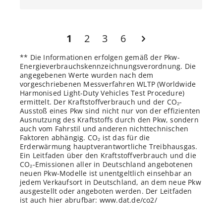
1
2
3
6
** Die Informationen erfolgen gemäß der Pkw-
Energieverbrauchskennzeichnungsverordnung. Die
angegebenen Werte wurden nach dem
vorgeschriebenen Messverfahren WLTP (Worldwide
Harmonised Light-Duty Vehicles Test Procedure)
ermittelt. Der Kraftstoffverbrauch und der CO₂-
Ausstoß eines Pkw sind nicht nur von der effizienten
Ausnutzung des Kraftstoffs durch den Pkw, sondern
auch vom Fahrstil und anderen nichttechnischen
Faktoren abhängig. CO₂ ist das für die
Erderwärmung hauptverantwortliche Treibhausgas.
Ein Leitfaden über den Kraftstoffverbrauch und die
CO₂-Emissionen aller in Deutschland angebotenen
neuen Pkw-Modelle ist unentgeltlich einsehbar an
jedem Verkaufsort in Deutschland, an dem neue Pkw
ausgestellt oder angeboten werden. Der Leitfaden
ist auch hier abrufbar: www.dat.de/co2/