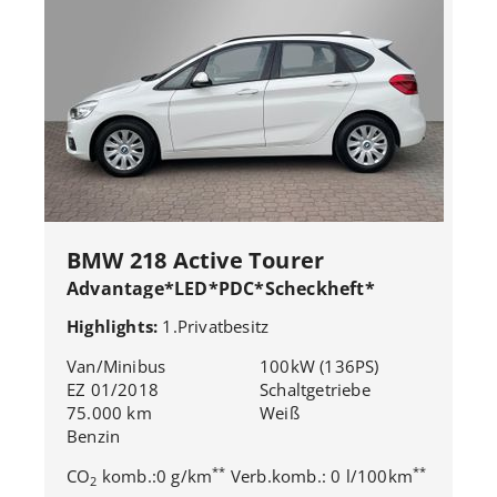
BMW 218 Active Tourer
Advantage*LED*PDC*Scheckheft*
Highlights:
1.Privatbesitz
Van/Minibus
100kW (136PS)
EZ 01/2018
Schaltgetriebe
75.000 km
Weiß
Benzin
**
**
CO
komb.:0 g/km
Verb.komb.: 0 l/100km
2