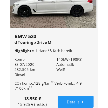
BMW 520
d Touring xDrive M
Sport*LED*AHK*Automatik
Highlights:
1.Hand*8-fach bereift
Kombi
140kW (190PS)
EZ 07/2020
Automatik
282.505 km
Weiß
Diesel
**
CO
komb.:128 g/km
Verb.komb.: 4.9
2
**
l/100km
18.950 €
Details
15.925 € (netto)