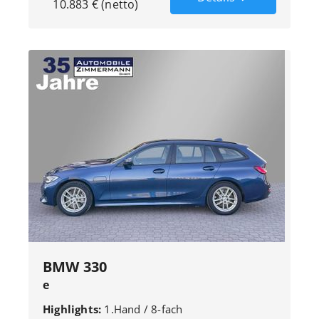
10.883 € (netto)
BMW 330
e
Touring*Buisness*Innovation*1.Hand*8-
Highlights:
1.Hand / 8-fach
fach*