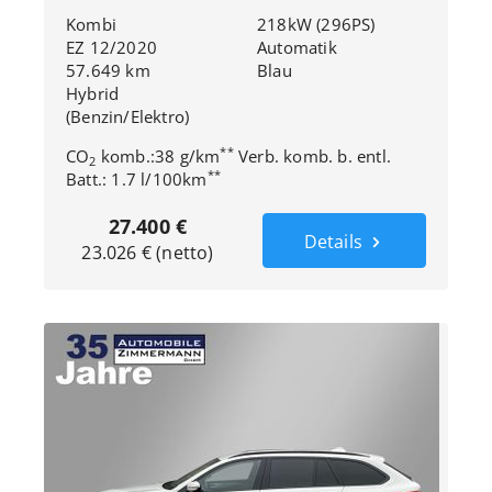
Kombi
218kW (296PS)
EZ 12/2020
Automatik
57.649 km
Blau
Hybrid
(Benzin/Elektro)
**
CO
komb.:38 g/km
Verb. komb. b. entl.
2
**
Batt.: 1.7 l/100km
27.400 €
Details
23.026 € (netto)