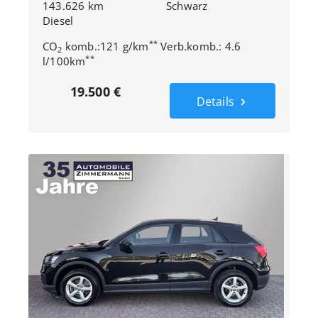
143.626 km
Schwarz
Diesel
**
CO
komb.:121 g/km
Verb.komb.: 4.6
2
**
l/100km
19.500 €
Details