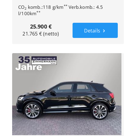
**
CO
komb.:118 g/km
Verb.komb.: 4.5
2
**
l/100km
25.900 €
Details
21.765 € (netto)