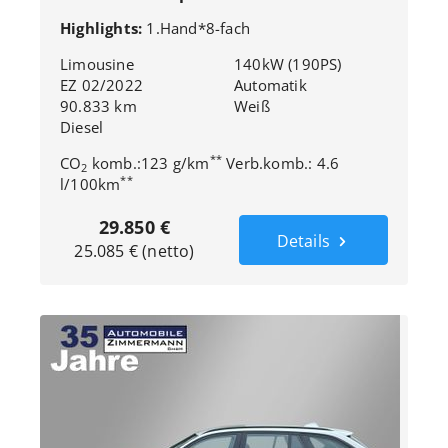
Sport*LED*Kamera*Tempo*8-fach*
Highlights:
1.Hand*8-fach
Limousine
140kW (190PS)
EZ 02/2022
Automatik
90.833 km
Weiß
Diesel
**
CO
komb.:123 g/km
Verb.komb.: 4.6
2
**
l/100km
29.850 €
Details
25.085 € (netto)