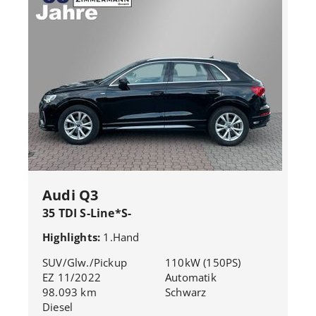
Audi Q3
35 TDI S-Line*S-
Tronic*LED*360°Navi*Virtual*
Highlights:
1.Hand
SUV/Glw./Pickup
110kW (150PS)
EZ 11/2022
Automatik
98.093 km
Schwarz
Diesel