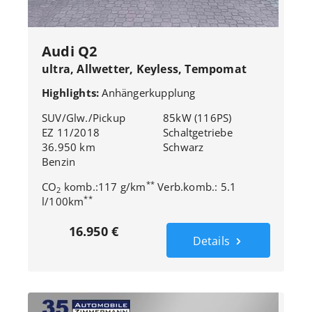
Audi Q2
ultra, Allwetter, Keyless, Tempomat
Highlights:
Anhängerkupplung
SUV/Glw./Pickup
85kW (116PS)
EZ 11/2018
Schaltgetriebe
36.950 km
Schwarz
Benzin
**
CO
komb.:117 g/km
Verb.komb.: 5.1
2
**
l/100km
16.950 €
Details